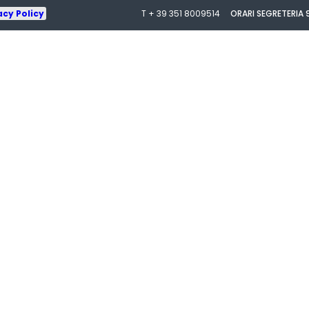
acy Policy
T + 39 351 8009514
ORARI SEGRETERIA 9