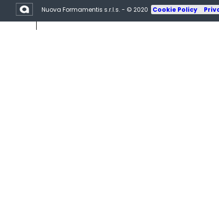
Nuova Formamentis s.r.l.s. - © 2020
Cookie Policy
-
Priv