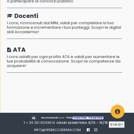
o partecipare ai concorsi pubblici.
Docenti
I corsi, riconosciuti dal MIM, validi per completare la tua
formazione e incrementare i tuoi punteggi. Scopri le digital
skill Accademia!
ATA
I corsi adatti per ogni profilo ATA e validi per aumentare le
tue probabilità di convocazione. Scopri le competenze da
acquisire!
Nuova Formamentis s.r.l.s. - © 2020
Cookie Policy
-
Privacy Policy
T + 39 351 8009514
ORARI SEGRETERIA 9/13 - 15/18
CIAO!
INFO@WEBACCADEMIA.COM