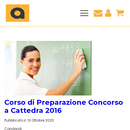
CLIL + Certificazione linguistica Inglese B2
 Eipass
Certificazione linguistica Inglese B2
Blog
Pagamenti
 e Perfezionamenti
Pagina di aiuto
Consulenza personalizzata
torum
Chi Siamo
ffaele
o
Corso di Preparazione Concorso
a Cattedra 2016
Pubblicato il:
13 Ottobre 2020
Condividi