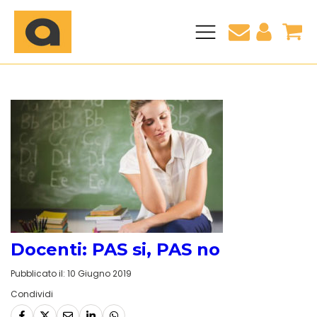
CLIL + Certificazione linguistica Inglese B2
 Eipass
Certificazione linguistica Inglese B2
Blog
Pagamenti
 e Perfezionamenti
Pagina di aiuto
Consulenza personalizzata
torum
Chi Siamo
ffaele
o
Docenti: PAS si, PAS no
Pubblicato il:
10 Giugno 2019
Condividi