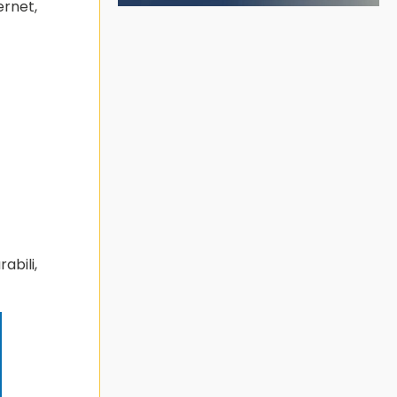
ernet,
bili,