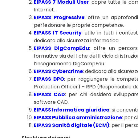
EIPASS 7 Moduli User
: copre tutte le com
Internet.
EIPASS Progressive
: offre un approfond
perfezionare le proprie competenze.
EIPASS IT Security
: utile in tutti i conte
dedicata alla sicurezza informatica.
EIPASS DigCompEdu
: offre un percors
formative sia del I che del II ciclo di istr
l’insegnamento DigCompEdu.
EIPASS Cybercrime
: dedicata alla sicurezz
EIPASS DPO
: per raggiungere le compet
Protection Officer) – RPD (Responsabile del
EIPASS CAD
: per chi desidera sviluppa
software CAD.
EIPASS Informatica giuridica
: si concent
EIPASS Pubblica amministrazione
: per c
EIPASS Sanità digitale (ECM)
: per il per
Struttura dei corsi