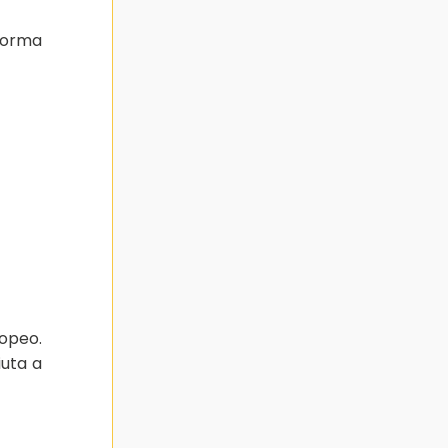
forma
ropeo.
iuta a