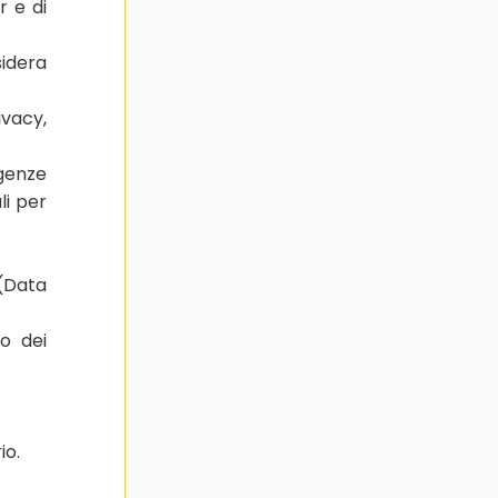
r e di
idera
ivacy,
genze
li per
(Data
o dei
io.