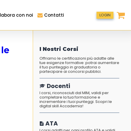
labora con noi
Contatti
LOGIN
 le
I Nostri Corsi
Offriamo le certificazioni più adatte alle
tue esigenze formative: potrai aumentare
il tuo punteggio in graduatoria o
partecipare ai concorsi pubblici.
Docenti
I corsi, riconosciuti dal MIM, validi per
completare la tua formazione e
incrementare i tuoi punteggi. Scopri le
digital skill Accademia!
ATA
I corsi adatti per ogni profilo ATA e validi