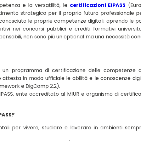
tenza e la versatilità, le
certificazioni EIPASS
(Eur
imento strategico per il proprio futuro professionale 
conosciuto le proprie competenze digitali, aprendo le p
ivi nei concorsi pubblici e crediti formativi universita
ispensabili, non sono più un optional ma una necessità co
un programma di certificazione delle competenze dig
attesta in modo ufficiale le abilità e le conoscenze digit
amework e DigComp 2.2).
TIPASS, ente accreditato al MIUR e organismo di certific
IPASS?
ali per vivere, studiare e lavorare in ambienti sempr