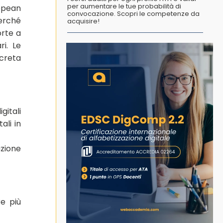
per aumentare le tue probabilità di
opean
convocazione. Scopri le competenze da
perché
acquisire!
orte a
ri. Le
ncreta
itali
ali in
azione
e più