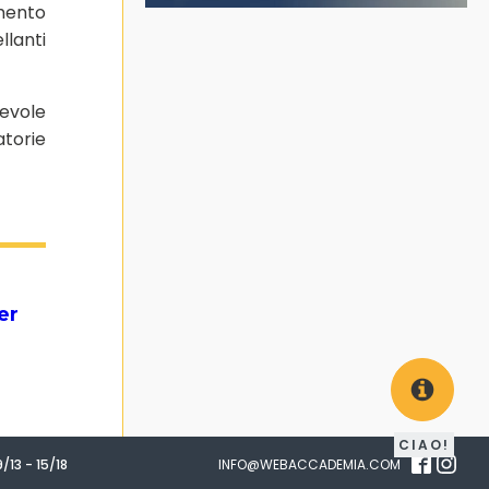
imento
llanti
revole
atorie
er
CIAO!
/13 - 15/18
INFO@WEBACCADEMIA.COM