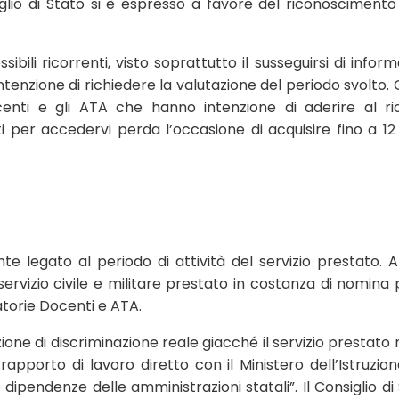
glio di Stato si è espresso a favore del riconoscimento
sibili ricorrenti, visto soprattutto il susseguirsi di inform
tenzione di richiedere la valutazione del periodo svolto. 
centi e gli ATA che hanno intenzione di aderire al ric
ti per accedervi perda l’occasione di acquisire fino a 12
nte legato al periodo di attività del servizio prestato. 
servizio civile e militare prestato in costanza di nomina
atorie Docenti e ATA.
zione di discriminazione reale giacché il servizio prestato 
pporto di lavoro diretto con il Ministero dell’Istruzio
ipendenze delle amministrazioni statali”. Il Consiglio di