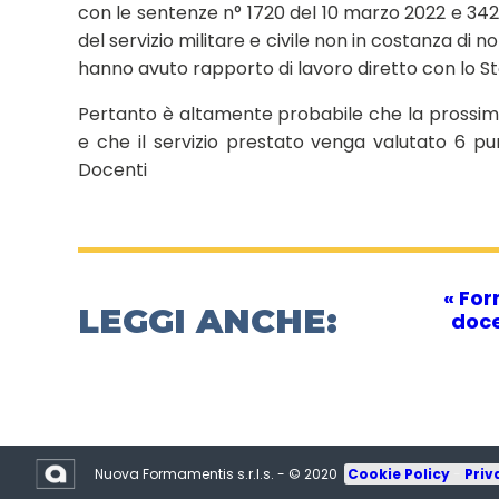
con le sentenze n° 1720 del 10 marzo 2022 e 342
del servizio militare e civile non in costanza di n
hanno avuto rapporto di lavoro diretto con lo St
Pertanto è altamente probabile che la prossim
e che il servizio prestato venga valutato 6 pu
Docenti
« For
LEGGI ANCHE:
doce
Nuova Formamentis s.r.l.s. - © 2020
Cookie Policy
-
Priv