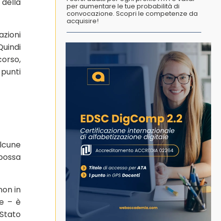
 della
per aumentare le tue probabilità di
convocazione. Scopri le competenze da
acquisire!
azioni
Quindi
orso,
 punti
Alcune
 possa
non in
ne – è
 Stato