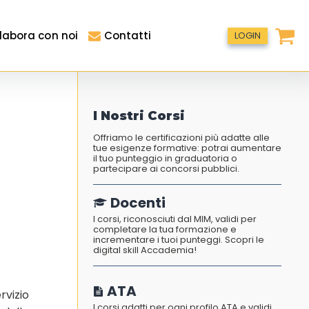
labora con noi
Contatti
LOGIN
I Nostri Corsi
Offriamo le certificazioni più adatte alle
tue esigenze formative: potrai aumentare
il tuo punteggio in graduatoria o
partecipare ai concorsi pubblici.
Docenti
I corsi, riconosciuti dal MIM, validi per
completare la tua formazione e
incrementare i tuoi punteggi. Scopri le
digital skill Accademia!
ATA
rvizio
I corsi adatti per ogni profilo ATA e validi