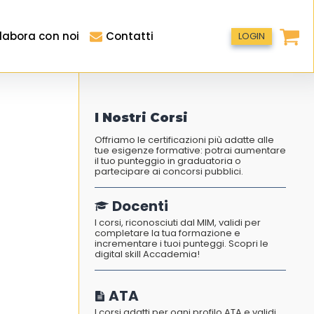
labora con noi
Contatti
LOGIN
I Nostri Corsi
Offriamo le certificazioni più adatte alle
tue esigenze formative: potrai aumentare
il tuo punteggio in graduatoria o
partecipare ai concorsi pubblici.
Docenti
I corsi, riconosciuti dal MIM, validi per
completare la tua formazione e
incrementare i tuoi punteggi. Scopri le
digital skill Accademia!
ATA
I corsi adatti per ogni profilo ATA e validi