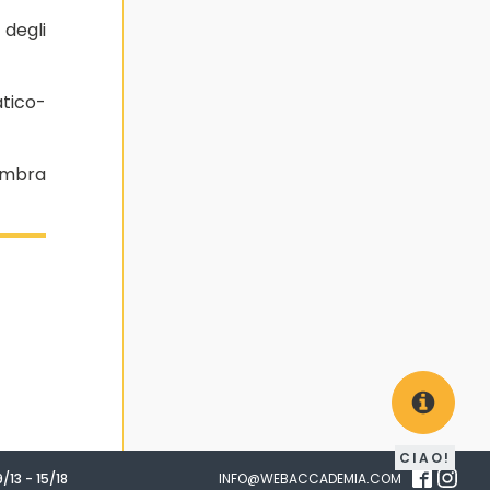
 degli
tico-
sembra
CIAO!
/13 - 15/18
INFO@WEBACCADEMIA.COM