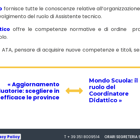
o
fornisce tutte le conoscenze relative all’organizzazione
 svolgimento del ruolo di Assistente tecnico.
tico
offre le competenze normative e di ordine pra
olo.
S ATA, pensare di acquisire nuove competenze e titoli, 
Mondo Scuola: il
« Aggiornamento
ruolo del
uatorie: scegliere in
Coordinatore
efficace le province
Didattico »
acy Policy
T + 39 351 8009514
ORARI SEGRETERIA 9