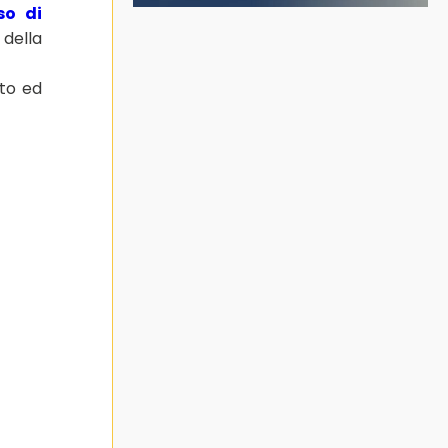
so di
 della
tto ed