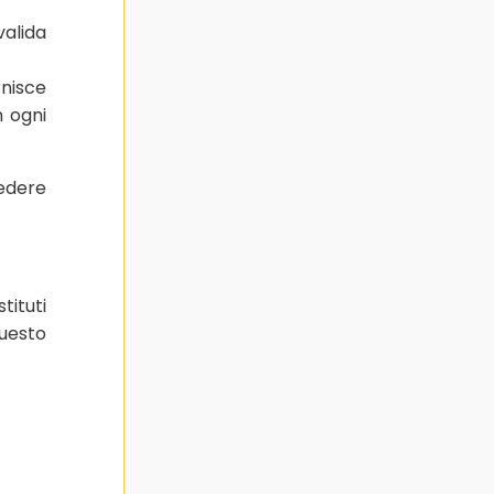
valida
nisce
n ogni
sedere
tituti
questo