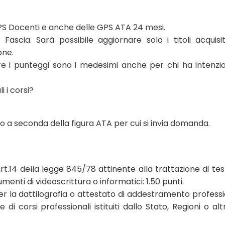
GPS Docenti e anche delle GPS ATA 24 mesi.
ascia. Sarà possibile aggiornare solo i titoli acquisi
one.
tare i punteggi sono i medesimi anche per chi ha intenzi
i i corsi?
ariano a seconda della figura ATA per cui si invia domanda.
’art.14 della legge 845/78 attinente alla trattazione di tes
enti di videoscrittura o informatici: 1.50 punti.
r la dattilografia o attestato di addestramento profess
 di corsi professionali istituiti dallo Stato, Regioni o altr