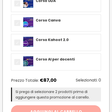
Corso UDA
Corso Canva
Corso Kahoot 2.0
Corso AI per docenti
€
87,00
Selezionati:
0
Prezzo Totale:
Si prega di selezionare 2 prodotti prima di
aggiungere questa promozione al carrello.
Promo
AGGIUNGI AL CARRELLO