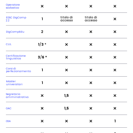
×
×
×
×
Operatore
scolastico
×
titolo di
titolo di
EDSC DigComp
1
accesso
accesso
2.2
×
×
×
2
DigCompEdu
×
×
×
1
/
3
*
CLIL
×
×
×
Certificazione
3
/
6 *
linguistica
×
×
×
Corsi di
1
perfezionamento
×
×
×
Master
1
universitari
×
×
×
Segretario
1,5
amministrativo
×
×
×
1,5
OAC
×
×
×
1
OSA