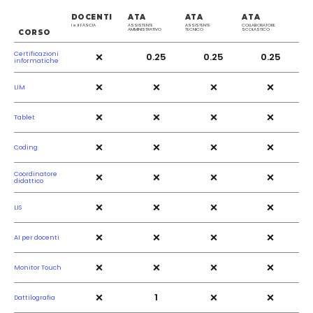
DOCENTI
ATA
ATA
ATA
I e II FASCIA
ASSISTENTE
ASSISTENTE
COLLABORATORE
AMMINISTRATIVO
TECNICO
SCOLASTICO
CORSO
×
Certificazioni
0.25
0.25
0.25
informatiche
×
×
×
×
LIM
×
×
×
×
Tablet
×
×
×
×
Coding
×
×
×
×
Coordinatore
didattico
×
×
×
×
LIS
×
×
×
×
AI per docenti
×
×
×
×
Monitor Touch
×
×
×
1
Dattilografia