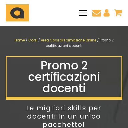
CLIL + Certificazione linguistica Inglese B2
 Eipass
Certificazione linguistica Inglese B2
Home
/
Corsi
/
Area Corsi di Formazione Online
/ Promo 2
Blog
Pagamenti
certificazioni docenti
 e Perfezionamenti
Pagina di aiuto
Consulenza personalizzata
torum
Chi Siamo
ffaele
o
Promo 2
certificazioni
docenti
Le migliori skills per
docenti in un unico
pacchetto!