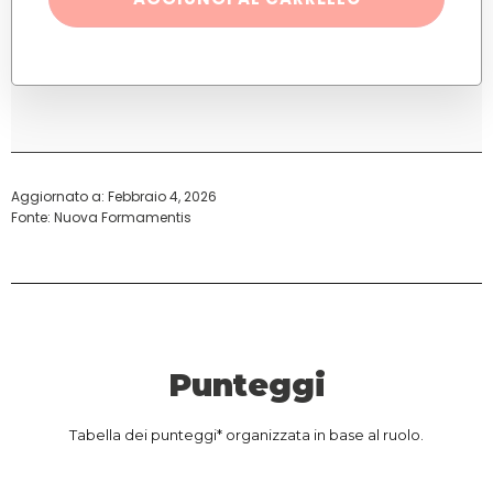
2
certificazioni
docenti
quantità
Aggiornato a:
Febbraio 4, 2026
Fonte: Nuova Formamentis
Punteggi
Tabella dei punteggi* organizzata in base al ruolo.