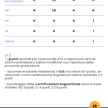
×
×
×
amministrativo
×
×
×
1,5
OAC
×
×
×
1
OSA
×
×
×
1
OPI
×
×
×
1
ASACOM
( * )
- I
punti
riportati per il personale ATA si riferiscono all'O.M.
2024 e potrebbero subire modifiche con l'apertura delle
prossime graduatorie.
- Secondo le tabelle ministeriali, il
CLIL
ha valore di 1 punto, se
associato a una certificazione linguistica il valore aumenta a 3
punti
- Il punteggio delle
certificazioni linguistiche
varia in base
al livello: B2 3 punti, C1 4 punti, C2 6 punti