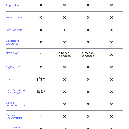
×
×
×
×
AI per docenti
×
×
×
×
Monitor Touch
×
×
×
1
Dattilografia
×
×
×
×
Operatore
scolastico
×
titolo di
titolo di
EDSC DigComp
1
accesso
accesso
2.2
×
×
×
2
DigCompEdu
×
×
×
1
/
3
*
CLIL
×
×
×
Certificazione
3
/
6 *
linguistica
×
×
×
Corsi di
1
perfezionamento
×
×
×
Master
1
universitari
Segretario
1,5