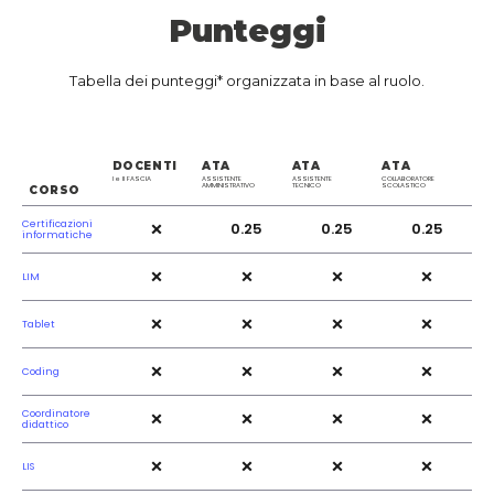
Punteggi
Tabella dei punteggi* organizzata in base al ruolo.
DOCENTI
ATA
ATA
ATA
I e II FASCIA
ASSISTENTE
ASSISTENTE
COLLABORATORE
AMMINISTRATIVO
TECNICO
SCOLASTICO
CORSO
×
Certificazioni
0.25
0.25
0.25
informatiche
×
×
×
×
LIM
×
×
×
×
Tablet
×
×
×
×
Coding
×
×
×
×
Coordinatore
didattico
×
×
×
×
LIS