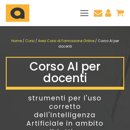
CLIL + Certificazione linguistica Inglese B2
 Eipass
Certificazione linguistica Inglese B2
Home
/
Corsi
/
Area Corsi di Formazione Online
/ Corso AI per
Blog
Pagamenti
docenti
 e Perfezionamenti
Pagina di aiuto
Consulenza personalizzata
torum
Chi Siamo
ffaele
o
Corso AI per
docenti
strumenti per l'uso
corretto
dell'Intelligenza
Artificiale in ambito