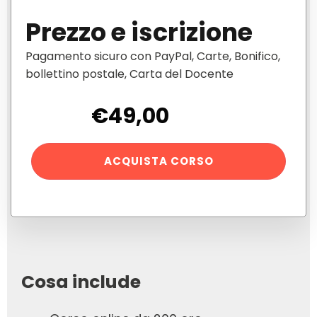
Prezzo e iscrizione
Pagamento sicuro con PayPal, Carte, Bonifico,
bollettino postale, Carta del Docente
€
49,00
Corso
ACQUISTA CORSO
AI
per
docenti
quantità
Cosa include