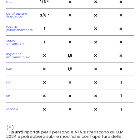
×
×
×
1
/
3
*
CLIL
×
×
×
Certificazione
3
/
6 *
linguistica
×
×
×
Corsi di
1
perfezionamento
×
×
×
Master
1
universitari
×
×
×
Segretario
1,5
amministrativo
×
×
×
1,5
OAC
×
×
×
1
OSA
×
×
×
1
OPI
×
×
×
1
ASACOM
( * )
- I
punti
riportati per il personale ATA si riferiscono all'O.M.
2024 e potrebbero subire modifiche con l'apertura delle