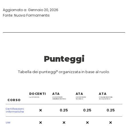
Aggiornato a:
Gennaio 20, 2026
Fonte: Nuova Formamentis
Punteggi
Tabella dei punteggi* organizzata in base al ruolo.
DOCENTI
ATA
ATA
ATA
I e II FASCIA
ASSISTENTE
ASSISTENTE
COLLABORATORE
AMMINISTRATIVO
TECNICO
SCOLASTICO
CORSO
×
Certificazioni
0.25
0.25
0.25
informatiche
×
×
×
×
LIM