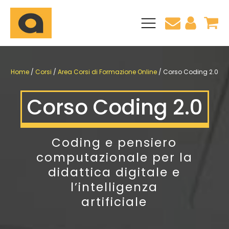
CLIL + Certificazione linguistica Inglese B2
 Eipass
Certificazione linguistica Inglese B2
Home
/
Corsi
/
Area Corsi di Formazione Online
/ Corso Coding 2.0
Blog
Pagamenti
 e Perfezionamenti
Pagina di aiuto
Consulenza personalizzata
torum
Chi Siamo
ffaele
o
Corso Coding 2.0
Coding e pensiero
computazionale per la
didattica digitale e
l’intelligenza
artificiale