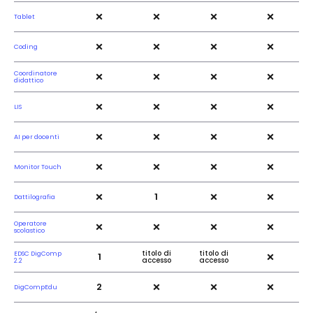
×
×
×
×
Tablet
×
×
×
×
Coding
×
×
×
×
Coordinatore
didattico
×
×
×
×
LIS
×
×
×
×
AI per docenti
×
×
×
×
Monitor Touch
×
×
×
1
Dattilografia
×
×
×
×
Operatore
scolastico
×
titolo di
titolo di
EDSC DigComp
1
accesso
accesso
2.2
×
×
×
2
DigCompEdu